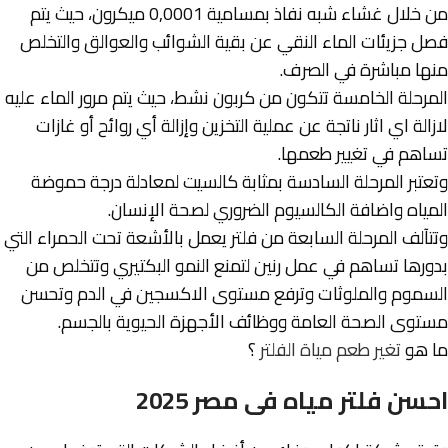
من خلال غشاء شبه نفاذ بمسامية 0,0001 ميكرون، حيث يتم
فصل جزيئات الماء النقي عن بقية الشوائب والعوالق والتخلص
منها مباشرة في الصرف.
المرحلة الخامسة تتكون من كربون نشط، حيث يتم مرور الماء عليه
لازالة اي اثار ناتجة عن عملية التخزين وإزالة أي روائح أو غازات
تساهم في تغيير طعمها.
وتعتبر المرحلة السادسة بمثابة كالسيت لمعادلة درجة حموضة
المياه واضافة الكالسيوم الضروري لصحة الإنسان.
وتتآلف المرحلة السابعة من فلتر يعمل بالأشعة تحت الحمراء التي
بدورها تساهم في عمل رنين لتمنع النمو البكتيري وتتخلص من
السموم والملوثات وترفع مستوى الاكسجين في الدم وتحسن
مستوى الصحة العامة ووظائف الأجهزة الحيوية بالجسم.
ما هو
تغير طعم مياة الفلتر
؟
احسن فلتر مياه فى مصر 2025