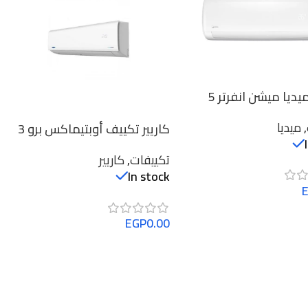
تكييف ميديا ميشن انفرتر 5
رد/ساخن
,
ميديا
كاريير تكييف أوبتيماكس برو 3
حصان بارد فقط 53KHCT24N-
تكييفات
,
كاريير
708
In stock
EGP
0.00