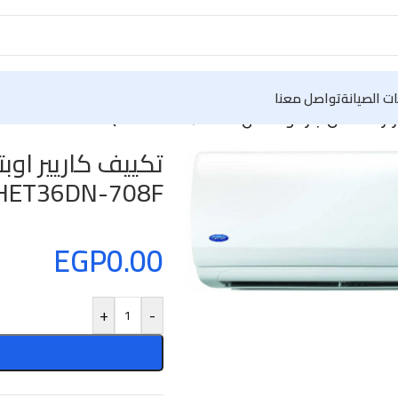
ت الصيانة
تواصل معنا
53QHET
HET36DN-708F
EGP
0.00
+
-