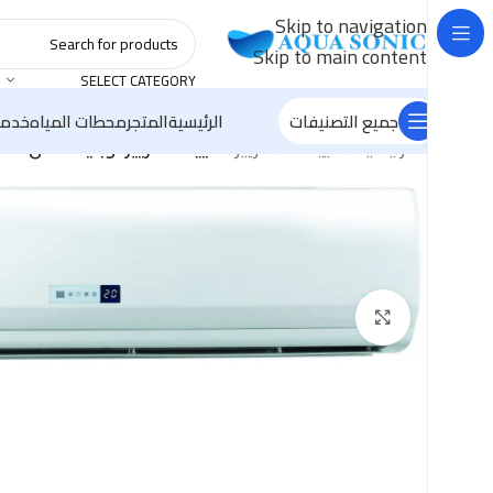
Skip to navigation
Skip to main content
SELECT CATEGORY
جميع التصنيفات
الرئيسية
المتجر
محطات المياه
خدما
الرئيسية
/
تكييفات
/
كاريير
/
تكييف كاريير اوبتيماكس انفرتر 5 حصان، بارد و ساخن – 36DN-708F
Click to enlarge