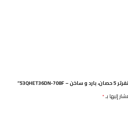
53QHET3”
شار إليها بـ
*