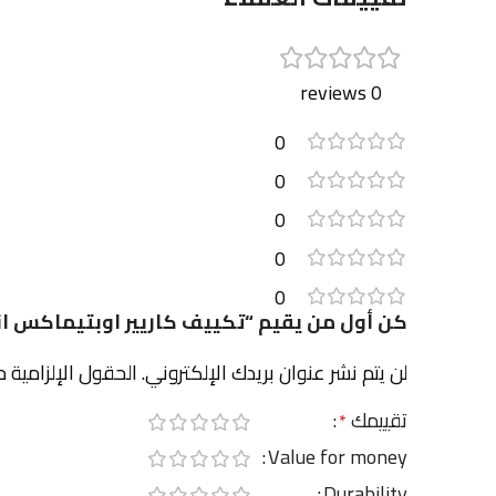
0 reviews
0
0
0
0
0
كن أول من يقيم “تكييف كاريير اوبتيماكس انفرتر 5 حصان، بارد و ساخن – 6DN-708F
لن يتم نشر عنوان بريدك الإلكتروني.
الحقول الإلزامية م
تقييمك
*
Value for money
Durability