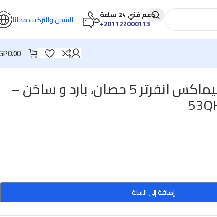
دعم فني 24 ساعة
الشحن والتركيب مجانا
201122000113+
GP
0.00
تكييف كاريير اوبتيماكس انفرتر 5 حصان، بارد و ساخن –
53Q
إضافة إلى السلة