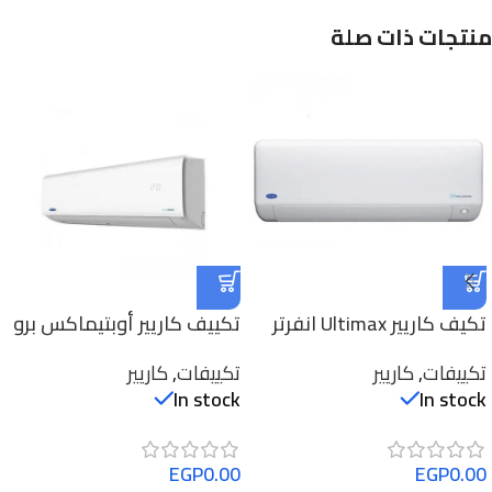
منتجات ذات صلة
تكيف كاريير Ultimax انفرتر
تكييف كاريير أوبتيماكس برو
1.5 حصان بارد ساخن
2.25 حصان بارد ساخن
تكييفات
,
كاريير
تكييفات
,
كاريير
53QHCT18N-708F
53QHAET12DN-708F
In stock
In stock
EGP
0.00
EGP
0.00