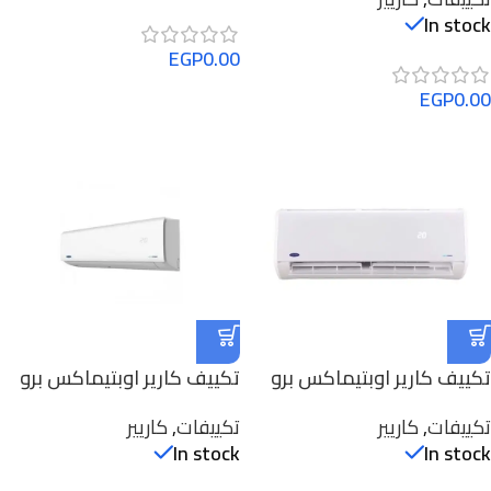
53QHAET12DN-708F
In stock
EGP
0.00
EGP
0.00
تكييف كارير اوبتيماكس برو
تكييف كارير اوبتيماكس برو
1,5 حصان -بارد
1.5 حصان R410A بارد/ساخن
تكييفات
,
كاريير
تكييفات
,
كاريير
فقط-53KHCT12N-708
53 QHCT12N-708F
In stock
In stock