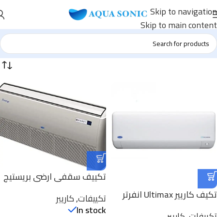
Skip to navigation
Skip to main content
تكييف سقفي ارضي بريستيج
2.25 حصان من كاريير
تكيف كاريير Ultimax انفرتر
تكييفات
,
كاريير
53QFLT18-708
1.5 حصان بارد ساخن
In stock
تكييفات
,
كاريير