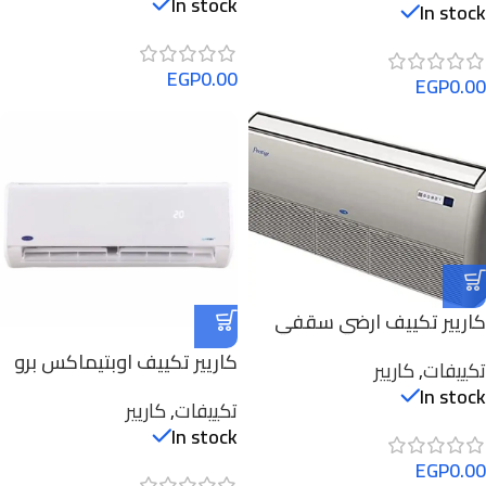
In stock
In stock
EGP
0.00
EGP
0.00
كاريير تكييف ارضي سقفي
بريستيج برو ، 3 حصان ، بارد /
كاريير تكييف اوبتيماكس برو
تكييفات
,
كاريير
ساخن، 53QFLT24N-708
– بارد فقط – 2.25 حصان –
In stock
تكييفات
,
كاريير
موديل 53KHCT18N-708
In stock
EGP
0.00