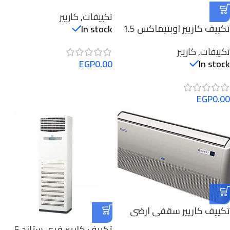
انفرتر 5 حصان، بارد و ساخن –
تكييفات
,
كاريير
53QHET36DN-708F
تكييف كاريير اوبتيماكس 1.5
In stock
حصان بارد/ساخن انفرتر
تكييفات
,
كاريير
53QHCT12DN-708F
EGP
0.00
In stock
EGP
0.00
تكييف كاريير سقفى ارضى
بارد وساخن 4 حصان
تكييف كاريير فرى ستاند 5